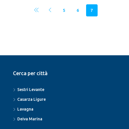
Cerca per città
Sestri Levante
Casarza Ligure
Lavagna
Deiva Marina
Contattaci
Piazza Aldo Moro 17, Sestri Levante GE
0185-458030
info@immobiliarenorero.it