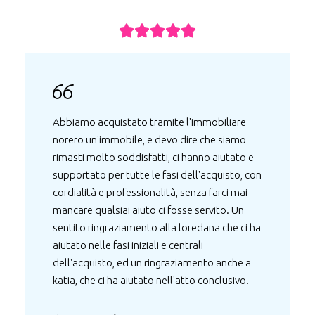





Devo dire in tutta sincerità che mi sono
trovato benissimo: l'assistenza dell'agenzia è
stata puntuale e professionalmente valida,
cortese e affidabile.
di
Giovanni Caldini
Recensione su Google