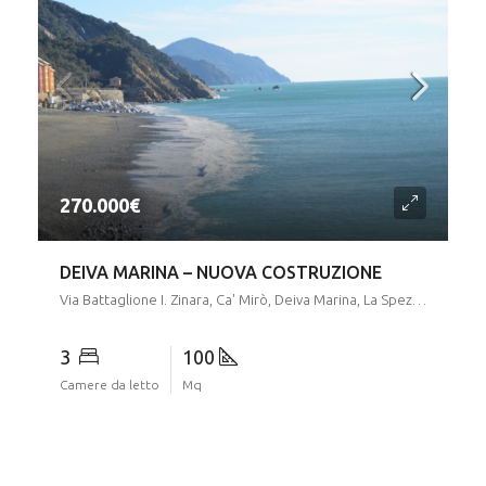
270.000€
DEIVA MARINA – NUOVA COSTRUZIONE
Via Battaglione I. Zinara, Ca' Mirò, Deiva Marina, La Spezia, Liguria, 19013, Italia
3
100
Camere da letto
Mq
5
6
7