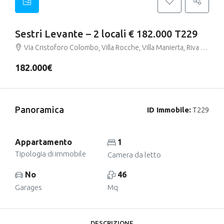
Sestri Levante – 2 locali € 182.000 T229
Via Cristoforo Colombo, Villa Rocche, Villa Manierta, Riva Trigoso, Sestri Levante, Genova, Liguria, 16039, Italia
182.000€
Panoramica
ID Immobile:
T229
Appartamento
1
Tipologia di immobile
Camera da letto
No
46
Garages
Mq
DESCRIZIONE