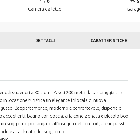
0
S
Camera da letto
Garag
DETTAGLI
CARATTERISTICHE
riodi superiori a 30 giorni. A soli 200 metri dalla spiaggia e in
 in locazione turistica un elegante trilocale di nuova
n gusto. L’appartamento, moderno e confortevole, dispone di
 accoglienti, bagno con doccia, aria condizionata e piccolo box
e un soggiorno prolungato all’insegna del comfort, a due passi
riodo e alla durata del soggiorno.
9ISP