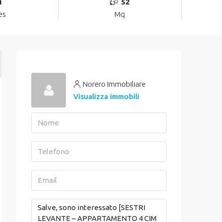
i
52
es
Mq
Norero Immobiliare
Visualizza immobili