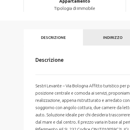
Appartamento
Tipologia di immobile
DESCRIZIONE
INDIRIZZO
Descrizione
Sestri Levante – Via Bologna Affitto turistico per pe
posizione centrale e comoda ai servizi, proponiamo
realizzazione, appena ristrutturato e arredato co
soggiorno con angolo cottura, due camere da letto
auto. Soluzione ideale per chi desidera trascorrer
dal mare e dal centro. Il prezzo varia in base al pe
Riferimento AF SL 232 Codice CIN IT010059C2LJGL